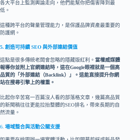
各大平台上監測輿論走向，他們能幫你把傷害降到最
低。
這種跨平台的聲量管理能力，是保護品牌資產最重要的
防護網。
5. 創造可持續 SEO 與外部連結價值
這點是很多傳統老闆會忽略的隱藏版紅利。
當權威媒體
報導你並附上官網連結時，這在Google眼裡就是一個高
品質的「外部連結（Backlink）」。這能直接提升你網
站在搜尋引擎上的權重。
比起你辛苦寫一百篇沒人看的部落格文章，幾篇高品質
的新聞稿往往更能拉抬整體的SEO排名，帶來長期的自
然流量。
6.
場域整合與活動公關支援
如果要在桃園辦一場實體活動，比如開幕剪綵或新品發