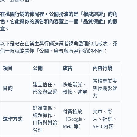
在桃園行銷的佈局裡，公關扮演的是「權威認證」的角
色，它能幫你的廣告和內容蓋上一個「品質保證」的戳
章。
以下是站在企業主與行銷決策者視角整理的比較表，讓
你一眼就能看懂「公關、廣告與內容行銷的不同：
項目
公關
廣告
內容行銷
累積專業度
建立信任、
快速曝光、
目的
與長期影響
形象與聲譽
轉換、進單
力
媒體關係、
付費投放
文章、影
議題操作、
運作方式
（Google、
片、社群、
口碑與輿論
Meta 等）
SEO 內容
管理