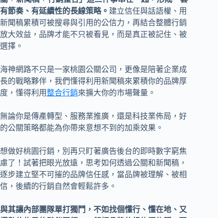
有節奏、有延續性的長線策略。
建立信任與話語權、用
新聞稿累積可被搜尋與引用的公信力，再結合整體行銷
放大效益，品牌才能不只被看見，而是真正被記住、被
選擇。
海神網路不只是一家桃園公關公司，更像是陪著企業成
長的戰略夥伴，我們懂得利用新聞稿來累積你的品牌厚
度，懂得利用
整合行銷
來擴大你的市場聲量。
無論你是傳產轉型、服務業推廣，還是科技業佈局，好
的公關策略都能為你帶來意想不到的加乘效果。
想做好桃園行銷，別再只盯著廣告後台的即時數字窮焦
慮了！試著把眼光放遠，思考如何透過公關和新聞稿，
逐步建立堅不可摧的品牌信任感，當品牌被理解、被相
信，後續的行銷自然會輕鬆許多。
與其讓內部團隊單打獨鬥，不如找個懂行、懂在地、又