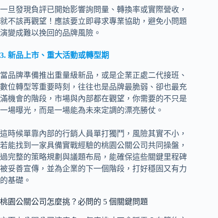
一旦發現負評已開始影響詢問量、轉換率或實際營收，
就不該再觀望！應該要立即尋求專業協助，避免小問題
演變成難以挽回的品牌風險。
3. 新品上市、重大活動或轉型期
當品牌準備推出重量級新品，或是企業正處二代接班、
數位轉型等重要時刻，往往也是品牌最脆弱、卻也最充
滿機會的階段，市場與內部都在觀望，你需要的不只是
一場曝光，而是一場能為未來定調的漂亮勝仗。
這時候單靠內部的行銷人員單打獨鬥，風險其實不小，
若能找到一家具備實戰經驗的桃園公關公司共同操盤，
過完整的策略規劃與議題布局，能確保這些關鍵里程碑
被妥善宣傳，並為企業的下一個階段，打好穩固又有力
的基礎。
桃園公關公司怎麼挑？必問的 5 個關鍵問題