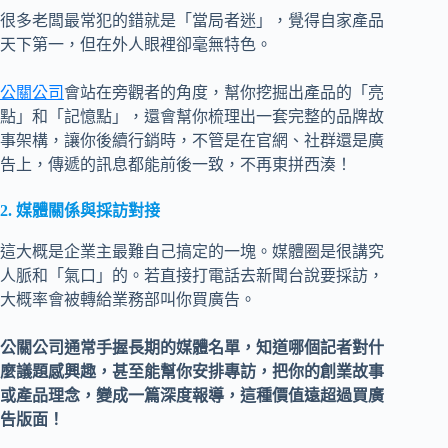
很多老闆最常犯的錯就是「當局者迷」，覺得自家產品
天下第一，但在外人眼裡卻毫無特色。
公關公司
會站在旁觀者的角度，幫你挖掘出產品的「亮
點」和「記憶點」，還會幫你梳理出一套完整的品牌故
事架構，讓你後續行銷時，不管是在官網、社群還是廣
告上，傳遞的訊息都能前後一致，不再東拼西湊！
2. 媒體關係與採訪對接
這大概是企業主最難自己搞定的一塊。媒體圈是很講究
人脈和「氣口」的。若直接打電話去新聞台說要採訪，
大概率會被轉給業務部叫你買廣告。
公關公司通常手握長期的媒體名單，知道哪個記者對什
麼議題感興趣，甚至能幫你安排專訪，把你的創業故事
或產品理念，變成一篇深度報導，這種價值遠超過買廣
告版面！