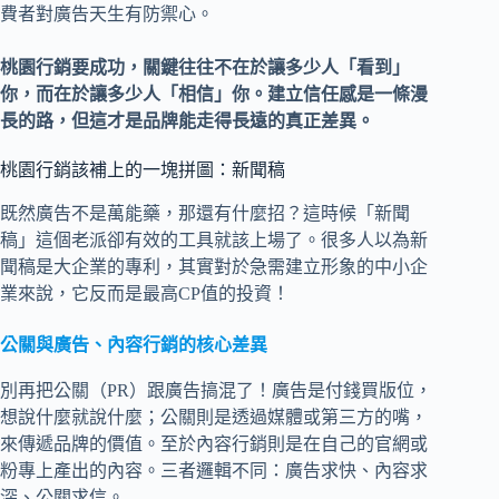
費者對廣告天生有防禦心。
桃園行銷要成功，關鍵往往不在於讓多少人「看到」
你，而在於讓多少人「相信」你。建立信任感是一條漫
長的路，但這才是品牌能走得長遠的真正差異。
桃園行銷該補上的一塊拼圖：新聞稿
既然廣告不是萬能藥，那還有什麼招？這時候「新聞
稿」這個老派卻有效的工具就該上場了。很多人以為新
聞稿是大企業的專利，其實對於急需建立形象的中小企
業來說，它反而是最高CP值的投資！
公關與廣告、內容行銷的核心差異
別再把公關（PR）跟廣告搞混了！廣告是付錢買版位，
想說什麼就說什麼；公關則是透過媒體或第三方的嘴，
來傳遞品牌的價值。至於內容行銷則是在自己的官網或
粉專上產出的內容。三者邏輯不同：廣告求快、內容求
深、公關求信。