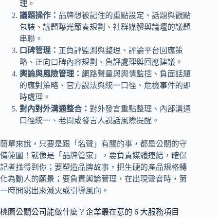
理。
議題操作：
品牌想被記住的重點設定、話題與觀點
包裝、議題曝光節奏規劃、社群媒體與論壇的議題
串聯。
口碑管理：
正負評監測與整理、評論平台回應策
略、正向口碑內容規劃、負評處理與回應建議。
輿論與風險管理：
網路聲量與輿情監控、負面話題
的應對策略、官方說法與統一口徑、危機事件的即
時處理。
對內對外溝通整合：
對外發言重點整理、內部溝通
口徑統一、老闆或發言人說話風險提醒。
簡單來說，只要是跟「名聲」有關的事，都是公關的守
備範圍！就像是「品牌管家」，要負責媒體連結，確保
記者找得到你；要塑造品牌故事，把生硬的產品規格轉
化為動人的願景；要負責輿論管理，在出現聲音時，第
一時間跳出來滅火或引導風向。
桃園公關公司能做什麼？企業最在意的 6 大服務項目