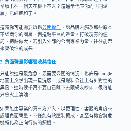
業績卡在一個天花板上不去？這通常代表你的「同溫
層」已經飽和了。
這時你可能需要透過
公關操作
，讓品牌去觸及那些原本
不認識你的圈層，創造跨平台的聲量。打破現有的僵
局、把餅做大，若引入外部的公關專業力量，往往能帶
來突破性的成長！
2. 負面聲量影響營收與信任
只能說這是最危急、最需要公關的情況！也許是Google
地圖上突然出現一星洗版，或是爆料公社上有針對性的
黑函。這時候千萬不要自己跳下去跟網友吵架，很可能
只會火上澆油。
如果能由專業的第三方介入，以更理性、客觀的角度來
處理負面聲量，不僅能有效壓制擴散，甚至有機會將危
機轉化為正向行銷的契機。