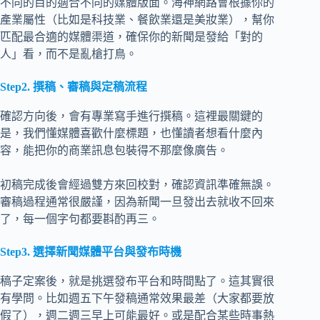
不同的目的適合不同的媒體版面。海神網路會根據你的
產業屬性（比如是科技業、餐飲業還是美妝業），幫你
匹配最合適的媒體渠道，確保你的新聞是發給「對的
人」看，而不是亂槍打鳥。
Step2. 撰稿、審稿與定稿流程
確認方向後，會有專業寫手進行撰稿。這裡最關鍵的
是，我們懂媒體喜歡什麼標題，也懂讀者想看什麼內
容，能把你的商業訊息包裝得不那麼像廣告。
初稿完成後會經過雙方來回校對，確認資訊準確無誤。
審稿過程通常很嚴謹，因為新聞一旦發出去就收不回來
了，每一個字句都要斟酌再三。
Step3. 選擇新聞媒體平台與發布時機
稿子定案後，就是挑選發布平台和時間點了。這其實很
有學問。比如週五下午發稿通常效果最差（大家都要放
假了），週二週三早上可能最好。或是配合某些時事熱