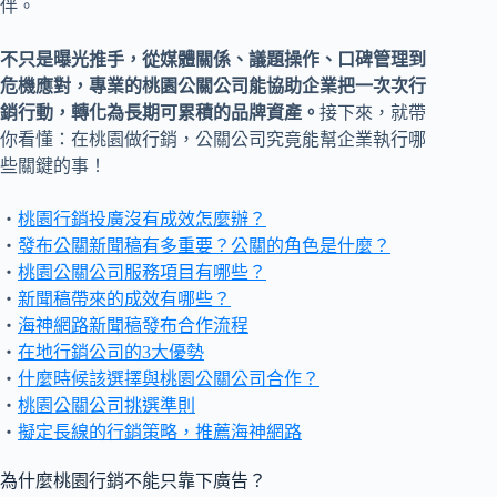
伴。
不只是曝光推手，從媒體關係、議題操作、口碑管理到
危機應對，專業的桃園公關公司能協助企業把一次次行
銷行動，轉化為長期可累積的品牌資產。
接下來，就帶
你看懂：在桃園做行銷，公關公司究竟能幫企業執行哪
些關鍵的事！
・
桃園行銷投廣沒有成效怎麼辦？
・
發布公關新聞稿有多重要？公關的角色是什麼？
・
桃園公關公司服務項目有哪些？
・
新聞稿帶來的成效有哪些？
・
海神網路新聞稿發布合作流程
・
在地行銷公司的3大優勢
・
什麼時候該選擇與桃園公關公司合作？
・
桃園公關公司挑選準則
・
擬定長線的行銷策略，推薦海神網路
為什麼桃園行銷不能只靠下廣告？