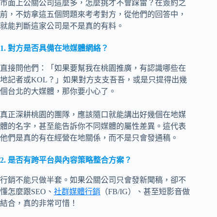
市面上公關公司這麼多，怎麼挑才不會踩雷？在簽約之
前，不妨拿這五個問題來考考對方，從他們的回答中，
就能判斷這家公司是不是真的有料。
1. 對方是否具備在地媒體網絡？
直接問他們：「如果要幫我在桃園推廣，有認識哪些在
地記者或KOL？」如果對方支支吾吾，或是只提得出幾
個台北的大媒體，那你要小心了。
真正深耕桃園的團隊，應該隨口就能講出好幾個在地媒
體的名字，甚至能告訴你不同媒體的屬性差異。這代表
他們是真的有在經營在地關係，而不是只會發通稿。
2. 是否有跨平台與內容策略整合方案？
行銷不能只做半套。如果公關公司只會發新聞稿，卻不
懂怎麼跟SEO、
社群媒體行銷
（FB/IG）、甚至短影音做
結合，真的非常可惜！