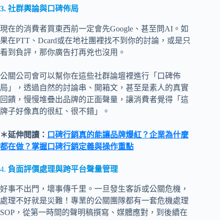
3. 社群輿論與口碑佈局
現在的消費者買東西前一定會先Google、甚至問AI。如
果在PTT、Dcard或在地社團裡找不到你的討論，或是只
看到負評，那你廣告打再兇也沒用。
公關公司會可以幫你在這些社群論壇裡進行「口碑佈
局」，透過自然的討論串、開箱文，甚至是素人的真實
回饋，慢慢堆疊出品牌的正面聲量，讓消費者覺得「這
牌子好像真的很紅、很不錯」。
＊延伸閱讀：
口碑行銷真的能讓品牌爆紅？企業為什麼
都在做？掌握口碑行銷定義與操作重點
4.
負面評價處理與跨平台聲量管理
好事不出門，壞事傳千里。一旦發生客訴或公關危機，
處理不好就是災難！專業的公關團隊都有一套危機處理
SOP，從第一時間的聲明稿撰寫、媒體應對，到後續在