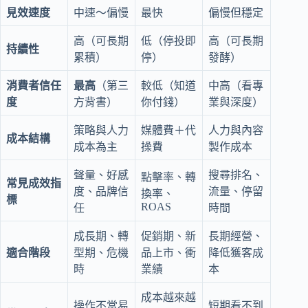
見效速度
中速～偏慢
最快
偏慢但穩定
高（可長期
低（停投即
高（可長期
持續性
累積）
停）
發酵）
消費者信任
最高
（第三
較低（知道
中高（看專
度
方背書）
你付錢）
業與深度）
策略與人力
媒體費＋代
人力與內容
成本結構
成本為主
操費
製作成本
聲量、好感
搜尋排名、
點擊率、轉
常見成效指
度、品牌信
流量、停留
換率、
標
ROAS
任
時間
成長期、轉
促銷期、新
長期經營、
適合階段
型期、危機
品上市、衝
降低獲客成
時
業績
本
成本越來越
操作不當易
短期看不到