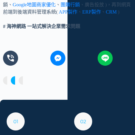
銷、
Google地圖商家優化
、
團購行銷
、廣告投放 )，再到網頁
前端到後端資料管理系統(
APP製作
、
ERP製作
、
CRM
)
# 海神網路
一站式解決企業需求問題