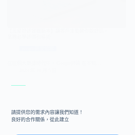
【五星好評實戰範本】讓客戶主動替你說好話，
業務必學評價引導術
google商家檔案
在這個大數據時代中， Google評論 在不知…
2023 年 10 月 5 日
請提供您的需求內容讓我們知道！
良好的合作關係，從此建立