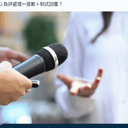
2.負評處理＝道歉＋制式回覆？