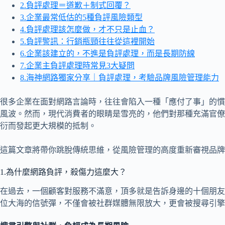
2.負評處理＝道歉＋制式回覆？
3.企業最常低估的5種負評風險類型
4.負評處理該怎麼做，才不只是止血？
5.負評警訊：行銷瓶頸往往從這裡開始
6.企業該建立的，不進是負評處理，而是長期防線
7.企業主負評處理時常見3大疑問
8.海神網路獨家分享｜負評處理，考驗品牌風險管理能力
很多企業在面對網路言論時，往往會陷入一種「應付了事」的慣
風波。然而，現代消費者的眼睛是雪亮的，他們對那種充滿官僚
衍而發起更大規模的抵制。
這篇文章將帶你跳脫傳統思維，從風險管理的高度重新審視品牌
1.為什麼網路負評，殺傷力這麼大？
在過去，一個顧客對服務不滿意，頂多就是告訴身邊的十個朋友
位大海的信號彈，不僅會被社群媒體無限放大，更會被搜尋引擎