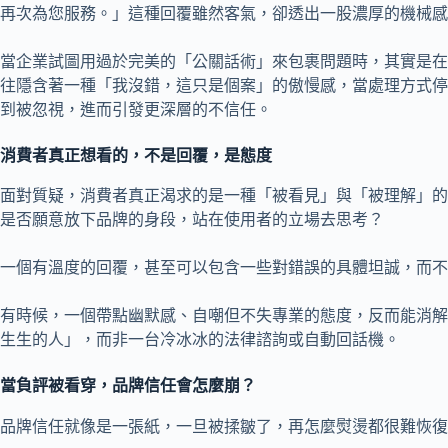
再次為您服務。」這種回覆雖然客氣，卻透出一股濃厚的機械感
當企業試圖用過於完美的「公關話術」來包裹問題時，其實是在
往隱含著一種「我沒錯，這只是個案」的傲慢感，當處理方式停
到被忽視，進而引發更深層的不信任。
消費者真正想看的，不是回覆，是態度
面對質疑，消費者真正渴求的是一種「被看見」與「被理解」的
是否願意放下品牌的身段，站在使用者的立場去思考？
一個有溫度的回覆，甚至可以包含一些對錯誤的具體坦誠，而不
有時候，一個帶點幽默感、自嘲但不失專業的態度，反而能消解
生生的人」，而非一台冷冰冰的法律諮詢或自動回話機。
當負評被看穿，品牌信任會怎麼崩？
品牌信任就像是一張紙，一旦被揉皺了，再怎麼熨燙都很難恢復