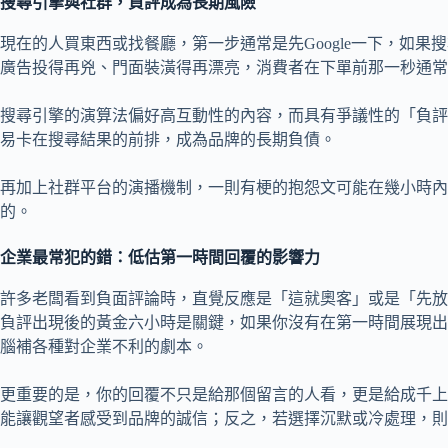
搜尋引擎與社群，負評成為長期風險
現在的人買東西或找餐廳，第一步通常是先Google一下，如
廣告投得再兇、門面裝潢得再漂亮，消費者在下單前那一秒通常
搜尋引擎的演算法偏好高互動性的內容，而具有爭議性的「負評
易卡在搜尋結果的前排，成為品牌的長期負債。
再加上社群平台的演播機制，一則有梗的抱怨文可能在幾小時內
的。
企業最常犯的錯：低估第一時間回覆的影響力
許多老闆看到負面評論時，直覺反應是「這就奧客」或是「先放
負評出現後的黃金六小時是關鍵，如果你沒有在第一時間展現出
腦補各種對企業不利的劇本。
更重要的是，你的回覆不只是給那個留言的人看，更是給成千上
能讓觀望者感受到品牌的誠信；反之，若選擇沉默或冷處理，則