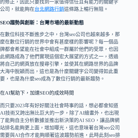
的修正，因此只要找到一家值得信任且有能力的關鍵字
公司，就能夠在
台北網路行銷
這條路上暢行無阻。
SEO趨勢與創新：台灣市場的最新動態
在數位科技不斷進步之中，台灣seo公司也越來越多，那
麼在數位行銷的世界中會有甚麼樣的影響呢？每一個品
牌都會希望能在社會中組成一群屬於他們的受眾，也因
此網路成為了他們實現這個宏大展望的方式之一，透過
將自己的網頁放在搜尋引擎，並使其在網路世界的品牌
大海中脫穎而出，這也是為什麼關鍵字公司變得如此重
要，也是為什麼seo成為了數位行銷的最新趨勢。
在AI幫助下，加速SEO的成效時間
而只要2023年有好好關注社會時事的話，想必都會知道
AI技術又跨出無比巨大的一步，除了AI繪畫外，也出現
了能夠自主分析數據並推出新決策的AI SEO，讓品牌網
站排名能夠更上面，增加曝光，這也意味著台灣seo公司
需要與AI合作才能夠順著這波趨勢前進，此時此刻seo排