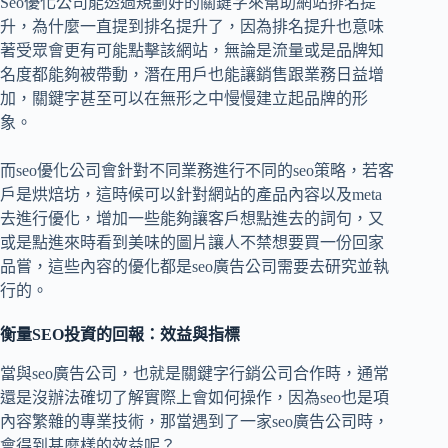
Seo優化公司能透過規劃好的關鍵字來幫助網站排名提
升，為什麼一直提到排名提升了，因為排名提升也意味
著受眾會更有可能點擊該網站，無論是流量或是品牌知
名度都能夠被帶動，潛在用戶也能讓銷售跟業務日益增
加，關鍵字甚至可以在無形之中慢慢建立起品牌的形
象。
而seo優化公司會針對不同業務進行不同的seo策略，若客
戶是烘焙坊，這時候可以針對網站的產品內容以及meta
去進行優化，增加一些能夠讓客戶想點進去的詞句，又
或是點進來時看到美味的圖片讓人不禁想要買一份回家
品嘗，這些內容的優化都是seo廣告公司需要去研究並執
行的。
衡量SEO投資的回報：效益與指標
當與seo廣告公司，也就是關鍵字行銷公司合作時，通常
還是沒辦法確切了解實際上會如何操作，因為seo也是項
內容繁雜的專業技術，那當遇到了一家seo廣告公司時，
會得到甚麼樣的效益呢？