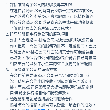
評估該關鍵字公司的經驗及專業知識
在選擇台灣seo公司時首要步驟一定是確認該公司
是否熟悉您的產業及seo實際經驗，可以透過網路
搜尋該台灣seo公司或是查詢名聲或是成功案例來
了解他們過去的客戶滿意度及成就。
確認該關鍵字行銷公司的服務項目
許多人會透過seo排名公司來決定該與哪家公司合
作，但每一間公司的服務項目不一定會相同，因此
單純因為seo排名公司前面就與其合作可能會讓自
己吃虧，確保合作公司的服務是否符合自己需求是
相當重要的以及中小企業的SEO服務的預算範圍！
了解關鍵字公司的溝通方式
在合作前需要確認seo公司是否定期更新項目狀
況，避免在合作中因接收不到最新資訊而感到困
擾，而seo公司通常都是會提供即時通訊或是定期
周/月報來進行項目執行狀況傳遞。
透過結果確認是否與該公司繼續合作
隨著時間的推移，通常可以衡量一項合作的成效，