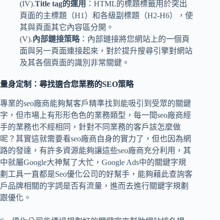
(IV).
Title tag的運用
：HTML的標題標籤用於突出
頁面的主標題（H1）和各級副標題（H2-H6），使
其與頁面其它內容區分開。
(V).
內部鏈接策略
：內部鏈接將您網站上的一個頁
面與另一頁面連接起來，對於提升搜尋引擎對網站
及其各個頁面的識別非常關鍵。
量身定制：尋找適合您業務的SEO策略
專業的seo廠商能夠幫客戶精準找到能吸引到受眾的關鍵
字，但市場上有形形色色的業務類型，每一間seo廠商經
手的業務也不經相同，針對不同業務的客戶該怎麼做
呢？其實這就需要看seo廠商自身的實力了，但也因為網
路的發達，有許多資源能夠讓這些seo廠商充分利用，其
中就屬Google大神幫了大忙，Google Ads中的關鍵字規
劃工具一直都是Seo優化公司的好幫手，能夠藉此查詢客
戶品牌相關的字詞是否有流量，進而去進行關鍵字規劃
跟優化。