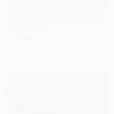
專業台灣口碑行銷服務 | 口碑行銷公司：推動台
灣企業品牌的成功故事
網軍口碑
台灣的企業環境一直以來都充滿了激烈的競…
2023 年 9 月 14 日