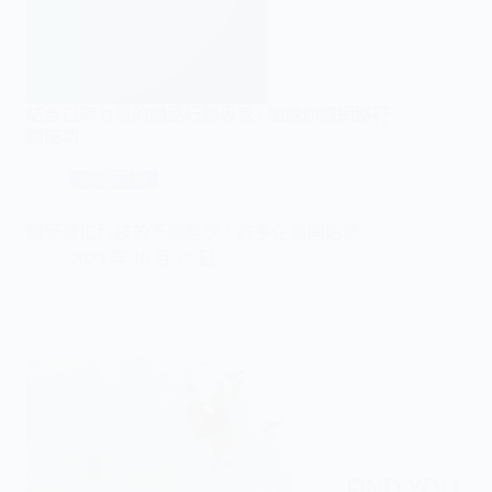
結合口碑力量的網路行銷專家 | 加速你的網路行
銷成功
網軍口碑
隨著數位科技的不斷進步，許多企業開始認…
2023 年 10 月 12 日