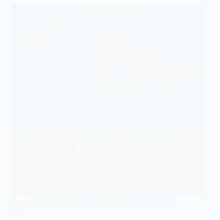
為什麼品牌需要公關公司？從公關操作看長期價
值