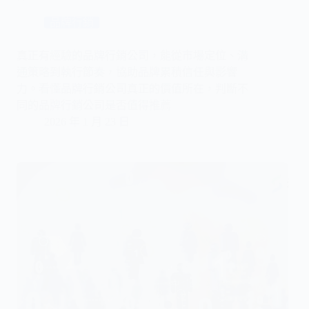
品牌行銷
真正有經驗的品牌行銷公司，能從市場定位、溝
通策略到執行節奏，協助品牌累積信任與影響
力。看懂品牌行銷公司真正的價值所在，判斷不
同的品牌行銷公司是否值得推薦
2026 年 1 月 23 日