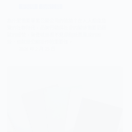
新聞稿
品牌行銷
為什麼需要專業公關公司的協助？在人人都能發
聲的社群時代，品牌行銷與社會的關係需要更細
膩的經營，聲譽就是看不見卻能抵禦風浪的船
殼，也就是公關操作的重要性。
2026 年 2 月 25 日