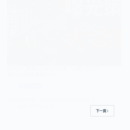
打造令人驚艷的品牌曝光策略｜口碑行銷公司 ：
讓你的品牌名聲遍布四方
網軍口碑
在商業領域中，擴大品牌知名度是每個企業…
2023 年 8 月 22 日
下一頁